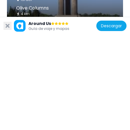
Olive Columns
4 km
Around Us
Descargar
Guía de viaje y mapas
Israel
חוות הלימוד
5.9 km
Palestina