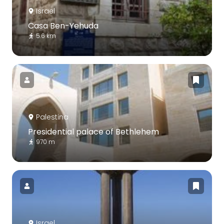
Israel
Casa Ben-Yehuda
5.6 km
Palestina
Presidential palace of Bethlehem
970 m
Israel