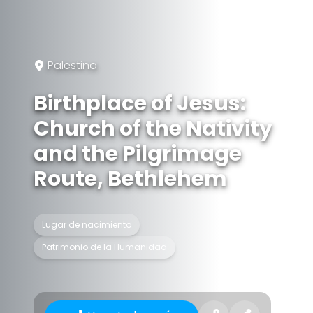
Palestina
Birthplace of Jesus:
Church of the Nativity
and the Pilgrimage
Route, Bethlehem
Lugar de nacimiento
Patrimonio de la Humanidad