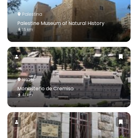
Palestina
Palestine Museum of Natural History
1.5 km
Israel
Monasterio de Cremiso
4.1 km