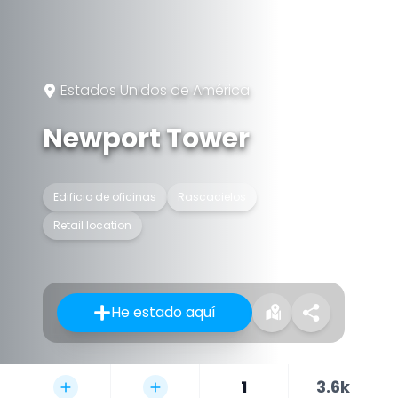
Estados Unidos de América
Newport Tower
Edificio de oficinas
Rascacielos
Retail location
He estado aquí
1
3.6k