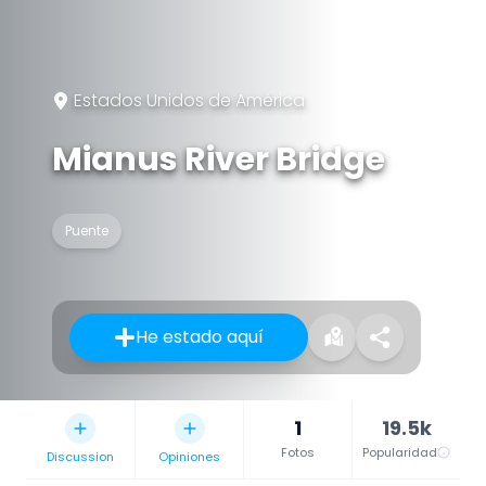
Estados Unidos de América
Mianus River Bridge
Puente
He estado aquí
1
19.5k
Fotos
Popularidad
Discussion
Opiniones