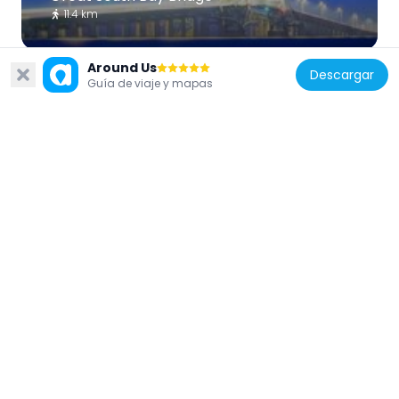
11.4 km
Around Us
Descargar
Guía de viaje y mapas
Estados Unidos de América
Walt Whitman Birthplace State Historic
Site
12.5 km
Estados Unidos de América
Fire Island Inlet