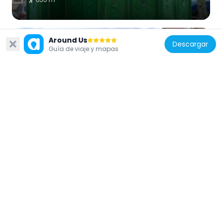
Around Us
Descargar
Guía de viaje y mapas
Alemania
Auer-Lichtgesellschaft AG
521 m
Alemania
Bibliothek des Berlin Herzzentrums
386 m