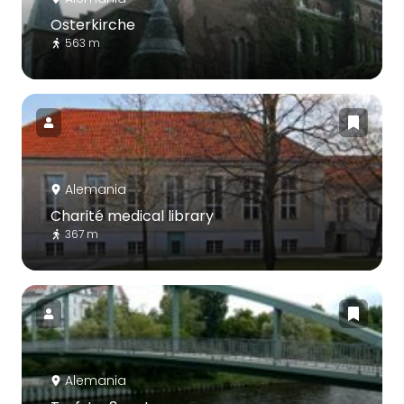
Osterkirche
563 m
Alemania
Charité medical library
367 m
Alemania