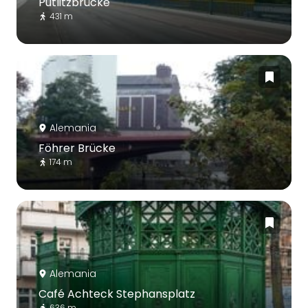
Putlitzbrücke
431 m
Alemania
Föhrer Brücke
174 m
Alemania
Café Achteck Stephansplatz
636 m