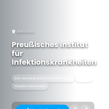
Alemania
Preußisches Institut
für
Infektionskrankheiten
Bien de interés patrimonial (Alemania)
Hospital
Hospital clausurado