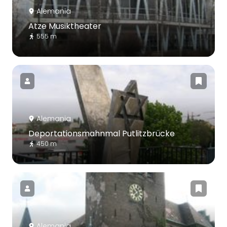
Alemania
Atze Musiktheater
555 m
Alemania
Deportationsmahnmal Putlitzbrücke
450 m
Alemania