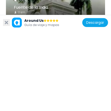
Cuba
Fuente de la India
1.1 km
Around Us
Descargar
Guía de viaje y mapas
Cuba
Iglesia del Santo Cristo del Buen Viaje, La
Habana, Cuba
1.4 km