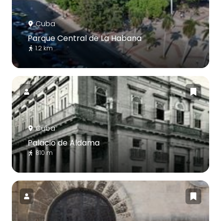
Cuba
Parque Central de La Habana
1.2 km
Cuba
Palacio de Aldama
810 m