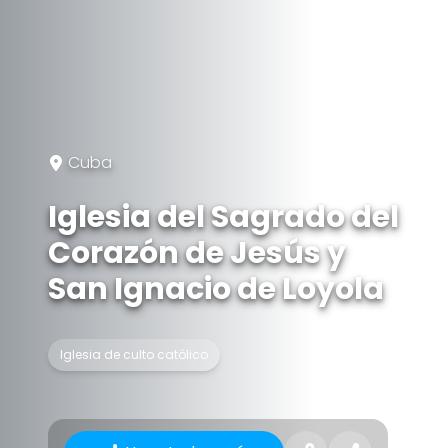
Cuba
Iglesia del Sagrado del
Corazón de Jesús y
San Ignacio de Loyola
Iglesia de culto católico