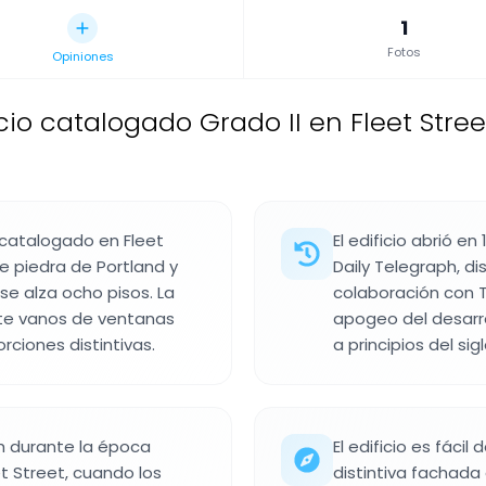
1
Fotos
Opiniones
icio catalogado Grado II en Fleet Stre
o catalogado en Fleet
El edificio abrió e
 piedra de Portland y
Daily Telegraph, d
se alza ocho pisos. La
colaboración con T
ete vanos de ventanas
apogeo del desarrol
rciones distintivas.
a principios del sigl
aph durante la época
El edificio es fácil
t Street, cuando los
distintiva fachada