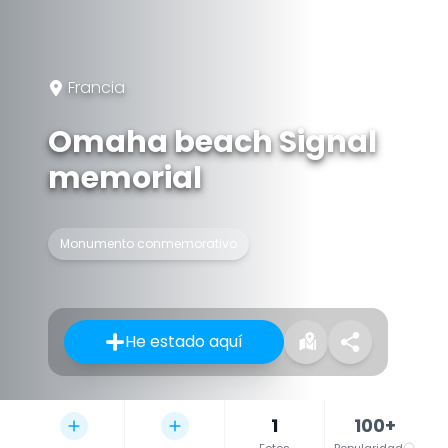
Francia
Omaha beach Signal
memorial
Monumento conmemorativo
He estado aquí
1
100+