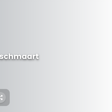
ëschmaart