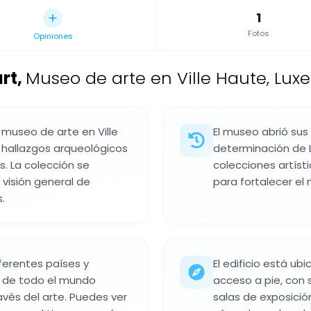
1
Fotos
Opiniones
rt
,
Museo de arte en Ville Haute, Lux
museo de arte en Ville
El museo abrió sus
y hallazgos arqueológicos
determinación de L
. La colección se
colecciones artíst
 visión general de
para fortalecer el 
.
ferentes países y
El edificio está ub
 de todo el mundo
acceso a pie, con 
avés del arte. Puedes ver
salas de exposició