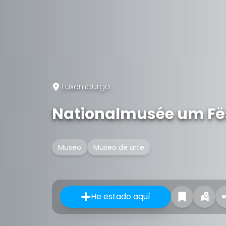
Luxemburgo
Nationalmusée um F
Museo
Museo de arte
He estado aquí