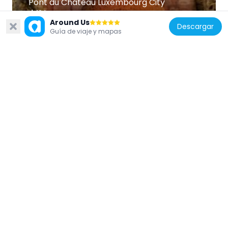
Pont du Château Luxembourg City
194 m
Around Us
Descargar
Guía de viaje y mapas
Luxemburgo
Goethe-Gedenkstein
196 m
Luxemburgo
Stierchen