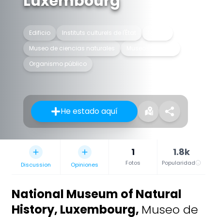
Luxembourg
Edificio
Instituts culturels de l'État
Museo
Museo de ciencias naturales
Museo nacional
Organismo público
He estado aquí
1
1.8k
Fotos
Popularidad
Discussion
Opiniones
National Museum of Natural
History, Luxembourg
,
Museo de