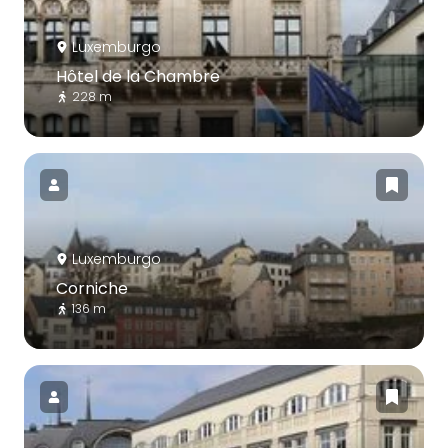
Luxemburgo
Hôtel de la Chambre
228 m
Luxemburgo
Corniche
136 m