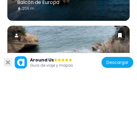
Balcón de Europa
206 m
España
Around Us
Descargar
Guía de viaje y mapas
Playa Piedra de Tarzán
1.6 km
España
Playa de Vilches