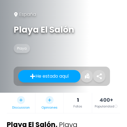
España
Playa El Salón
Playa
He estado aquí
1
400+
Fotos
Popularidad
Discussion
Opiniones
Playa El Salón
,
Playa