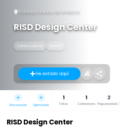
Estados Unidos de América
RISD Design Center
Centro cultural
Diseño
He estado aquí
1
1
2
Fotos
Collections
Popularidad
Discussion
Opiniones
RISD Design Center