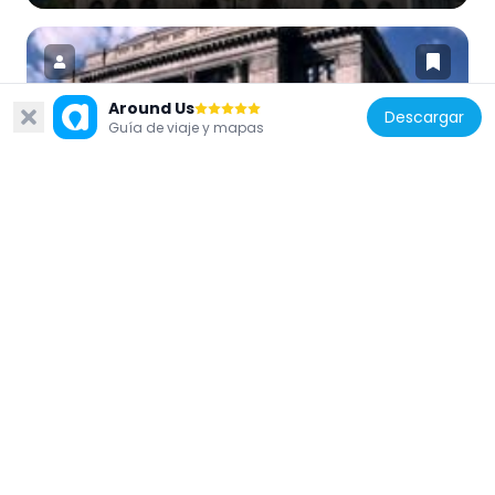
Around Us
Descargar
Guía de viaje y mapas
Estados Unidos de América
Federal Building
221 m
Estados Unidos de América
RISD Museum
56 m