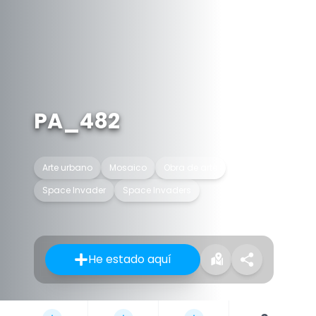
PA_482
Arte urbano
Mosaico
Obra de arte
Space Invader
Space Invaders
He estado aquí