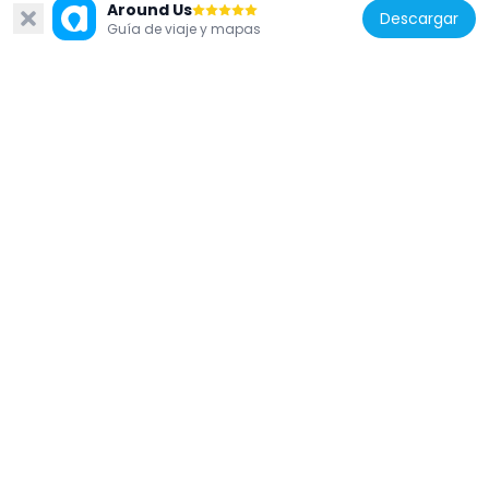
Around Us
Descargar
Guía de viaje y mapas
Francia
23 rue des Francs-Bourgeois, Paris
82 m
Francia
29 rue des Francs-Bourgeois, Paris
25 m