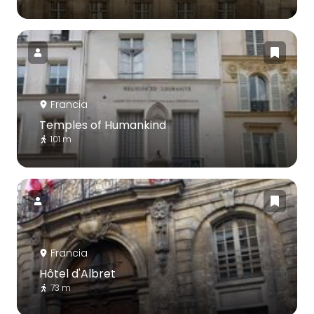
Francia
Temples of Humankind
101 m
Francia
Hôtel d'Albret
73 m