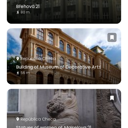
Břehová 21
80 m
República Checa
Building of Museum of Decorative Arts
56 m
República Checa
Statues of women at Maiselova 21