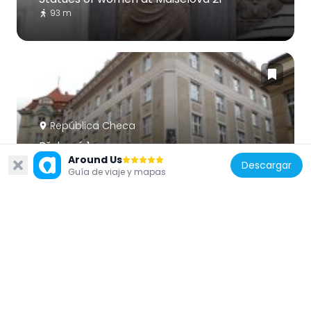
93 m
República Checa
Břehová 1
Around Us
44 m
Descargar
Guía de viaje y mapas
República Checa
Pyramid
87 m