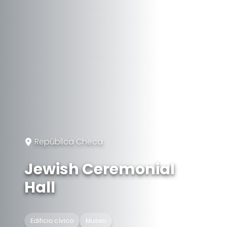
República Checa
Jewish Ceremonial
Hall
Edificio cívico
Museo