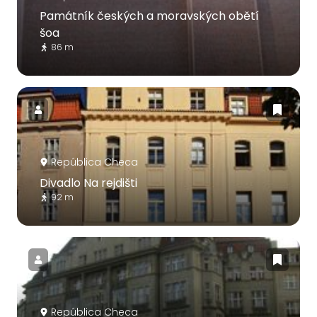
Památník českých a moravských obětí
šoa
86 m
República Checa
Divadlo Na rejdišti
92 m
República Checa