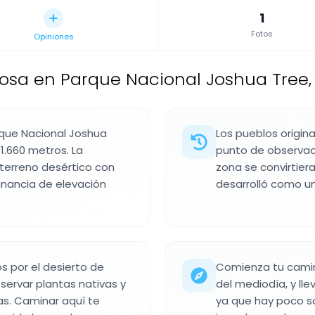
1
Fotos
Opiniones
a en Parque Nacional Joshua Tree, 
que Nacional Joshua
Los pueblos origina
.660 metros. La
punto de observaci
terreno desértico con
zona se convirtier
nancia de elevación
desarrolló como u
s por el desierto de
Comienza tu camina
servar plantas nativas y
del mediodía, y ll
s. Caminar aquí te
ya que hay poco so