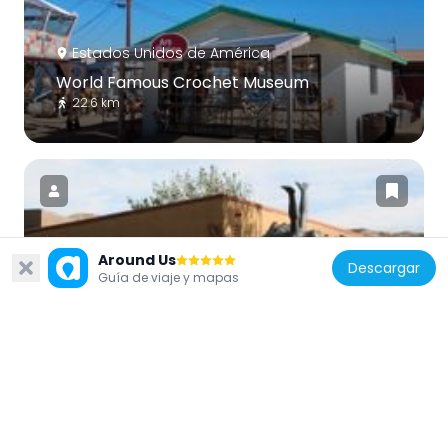
Estados Unidos de América
World Famous Crochet Museum
22.6 km
Around Us
Estados Unidos de América
Descargar
Guía de viaje y mapas
Hi-Desert Nature Museum
29.3 km