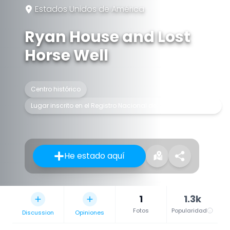
Estados Unidos de América
Ryan House and Lost
Horse Well
Centro histórico
Lugar inscrito en el Registro Nacional de Lugares Históricos
He estado aquí
1
1.3k
Fotos
Popularidad
Discussion
Opiniones