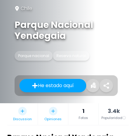
Chile
Parque Nacional
Yendegaia
Parque nacional
Reserva natural
He estado aquí
1
3.4k
Fotos
Popularidad
Discussion
Opiniones