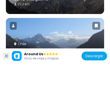
22.2 km
Chile
Glaciar Alemania
Around Us
Descargar
40 km
Guía de viaje y mapas
Chile
Glaciar Stoppani
14.4 km