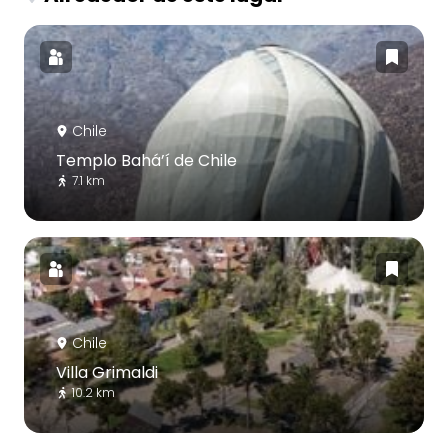
Chile
Templo Bahá’í de Chile
7.1 km
Chile
Villa Grimaldi
10.2 km