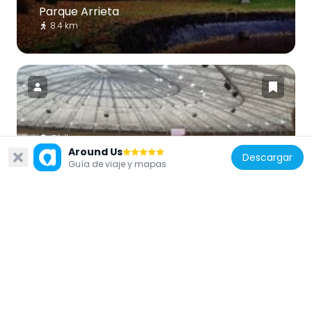
Parque Arrieta
8.4 km
Chile
Around Us
Descargar
Velódromo del Parque Peñalolén
Guía de viaje y mapas
10.4 km
Chile
Parque Peñalolén