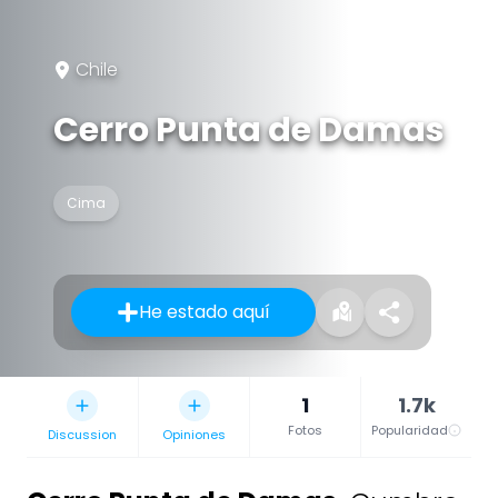
Chile
Cerro Punta de Damas
Cima
He estado aquí
1
1.7k
Fotos
Popularidad
Discussion
Opiniones