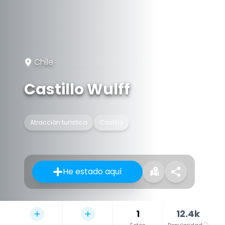
Chile
Castillo Wulff
Atracción turística
Castillo
He estado aquí
1
12.4k