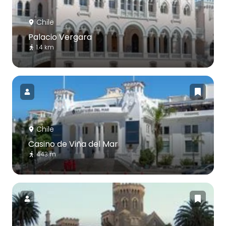
Chile
Palacio Vergara
1.4 km
Chile
Casino de Viña del Mar
443 m