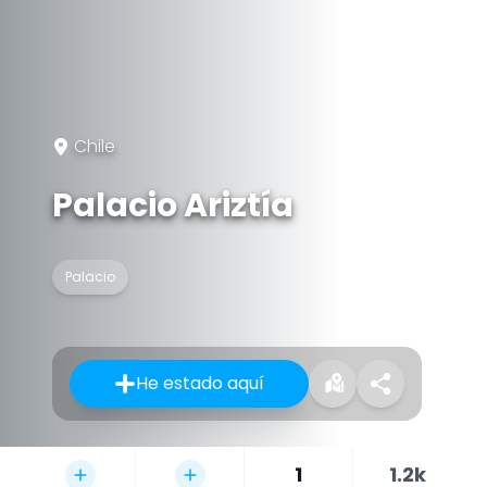
Chile
Palacio Ariztía
Palacio
He estado aquí
1
1.2k