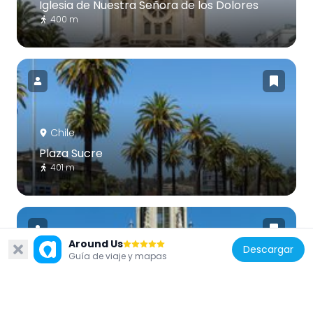
Iglesia de Nuestra Señora de los Dolores
400 m
Chile
Plaza Sucre
401 m
Around Us
Descargar
Guía de viaje y mapas
Chile
Iglesia de los Carmelitas