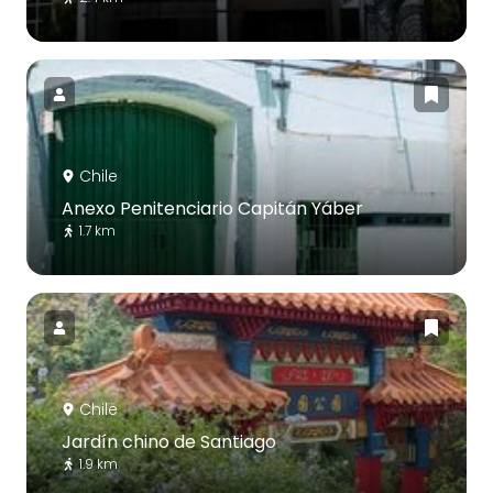
Chile
Anexo Penitenciario Capitán Yáber
1.7 km
Chile
Jardín chino de Santiago
1.9 km