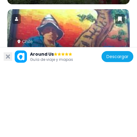
Chile
Open Air Museum San Miguel
Around Us
Descargar
1.9 km
Guía de viaje y mapas
Chile
Museo Nacional Aeronáutico y del Espacio
2.5 km