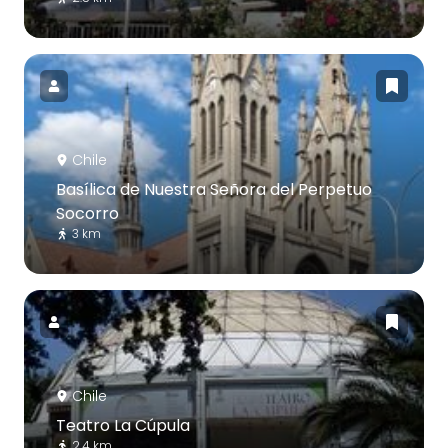
Chile
Basílica de Nuestra Señora del Perpetuo
Socorro
3 km
Chile
Teatro La Cúpula
2.4 km