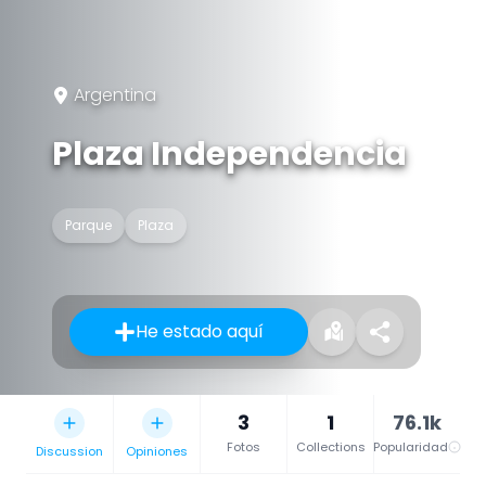
Argentina
Plaza Independencia
Parque
Plaza
He estado aquí
3
1
76.1k
Fotos
Collections
Popularidad
Discussion
Opiniones