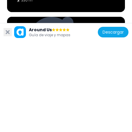
330 m
Around Us
Descargar
Guía de viaje y mapas
Argentina
Mendoza City Tour busoffice
85 m
Argentina
Amistad Inmortal O'higgins San Martín
Argentina Chile