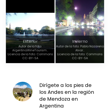
Exterior
Invierno
Autor de la foto:
Autor de la foto: Pablo Nazareno
ArgentinaWineTourism…
Alvar…
Licencia de la foto: Commons
Licencia de la foto: Commons
CC-BY-SA
CC-BY-SA
Dirígete a los pies de
los Andes en la región
de Mendoza en
Argentina