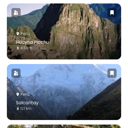
Perú
Huayna Picchu
8.5 km
Perú
Salcantay
12.1 km