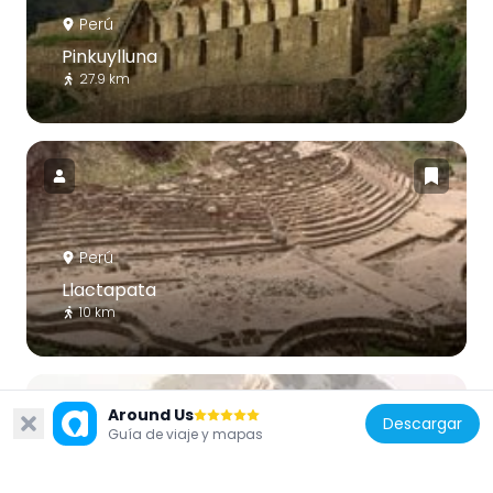
Perú
Pinkuylluna
27.9 km
Perú
Llactapata
10 km
Around Us
Descargar
Guía de viaje y mapas
Perú