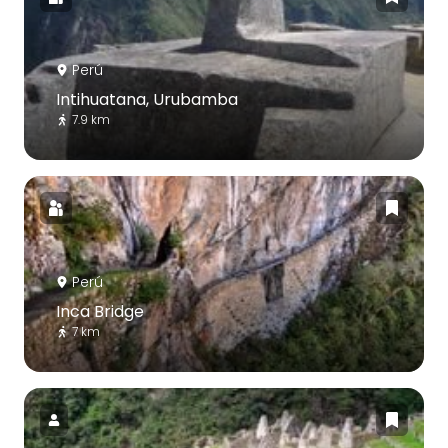
Perú
Intihuatana, Urubamba
7.9 km
Perú
Inca Bridge
7 km