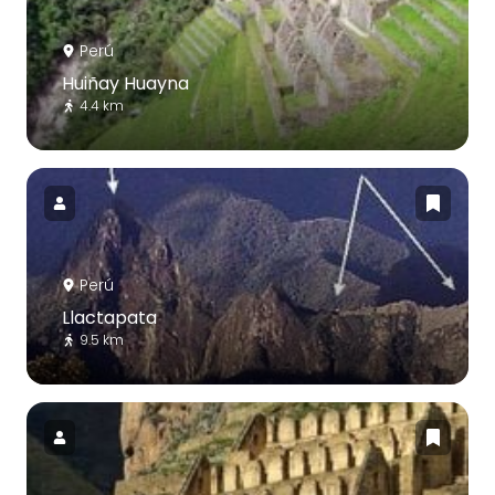
Perú
Huiñay Huayna
4.4 km
Perú
Llactapata
9.5 km