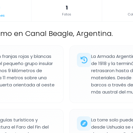
1
Fotos
Col
nes
imo en Canal Beagle, Argentina.
n franjas rojas y blancas
La Armada Argentin
del pequeño grupo insular
de 1918 y la termin
unos 9 kilómetros de
retrasaron hasta d
va 11 metros sobre una
materiales. Desde 
erta orientada al oeste
barcos a través de
más austral del m
uías turísticos y
La torre solo pued
ura el Faro del Fin del
desde Ushuaia se 