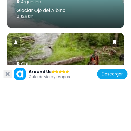
Argentina
Glaciar Ojo del Albino
12.8 km
Chile
Around Us
Parque etnobotánico Omora
Descargar
Guía de viaje y mapas
39.5 km
Argentina