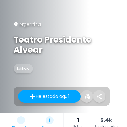
Argentina
Teatro Presidente
Alvear
Edificio
He estado aquí
1
2.4k
Fotos
Popularidad