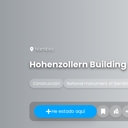
Namibia
Hohenzollern Building
Construcción
National monument of Namib
He estado aquí