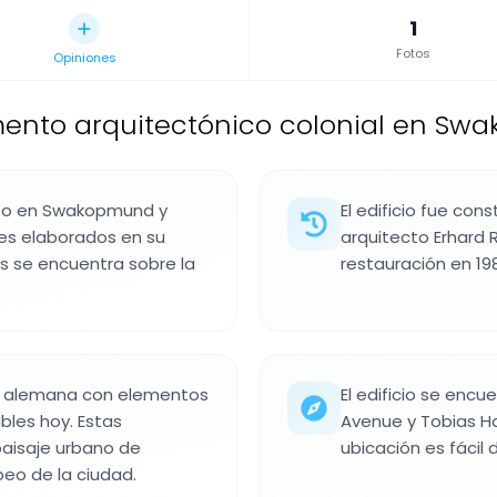
1
Fotos
Opiniones
nto arquitectónico colonial en Swa
nto en Swakopmund y
El edificio fue cons
les elaborados en su
arquitecto Erhard
s se encuentra sobre la
restauración en 19
ial alemana con elementos
El edificio se encu
bles hoy. Estas
Avenue y Tobias Ha
 paisaje urbano de
ubicación es fácil 
eo de la ciudad.