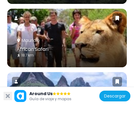
Mauricio
African Safari
18.7 km
Around Us
Descargar
Guía de viaje y mapas
Mauricio
Trois Mamelles mountain
17.6 km