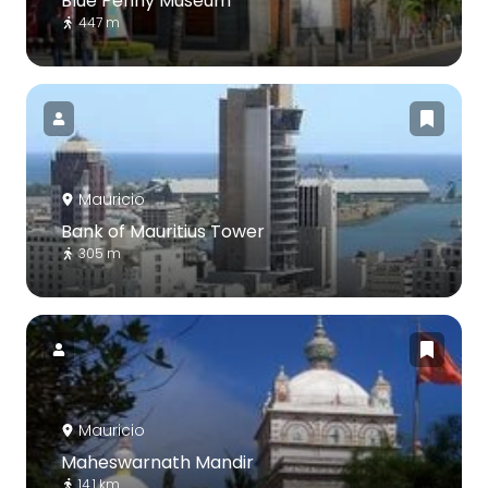
Blue Penny Museum
447 m
Mauricio
Bank of Mauritius Tower
305 m
Mauricio
Maheswarnath Mandir
14.1 km