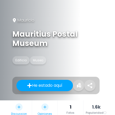
Mauricio
Mauritius Postal
Museum
Edificio
Museo
He estado aquí
1
1.6k
Fotos
Popularidad
Discussion
Opiniones