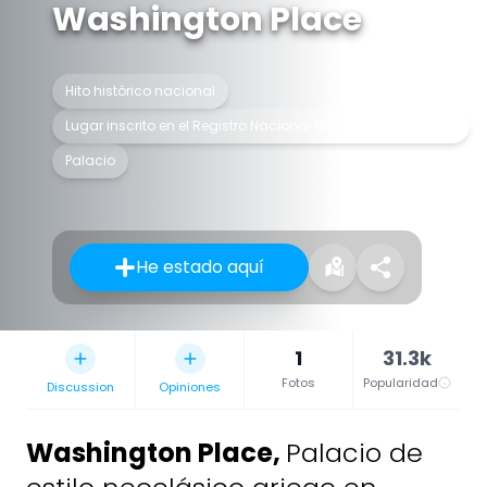
Washington Place
Hito histórico nacional
Lugar inscrito en el Registro Nacional de Lugares Históricos
Palacio
He estado aquí
1
31.3k
Fotos
Popularidad
Discussion
Opiniones
Washington Place
,
Palacio de