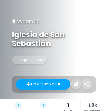
Guatemala
Iglesia de San
Sebastián
Parroquia católica
He estado aquí
1
1.8k
Fotos
Popularidad