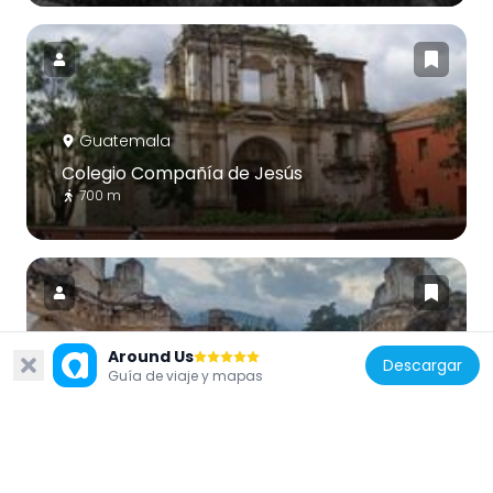
Guatemala
Colegio Compañía de Jesús
700 m
Around Us
Descargar
Guatemala
Guía de viaje y mapas
Complejo Arquitectónico de La
Recolección
648 m