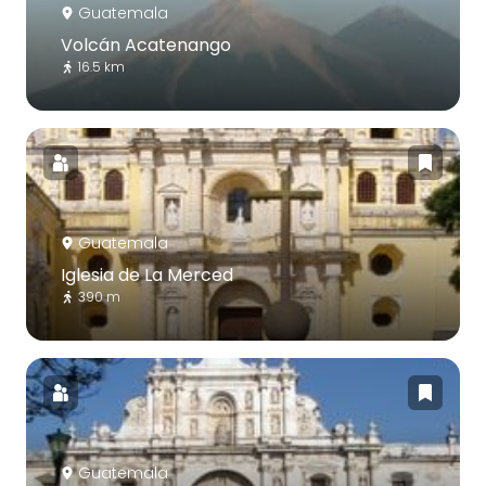
Guatemala
Volcán Acatenango
16.5 km
Guatemala
Iglesia de La Merced
390 m
Guatemala