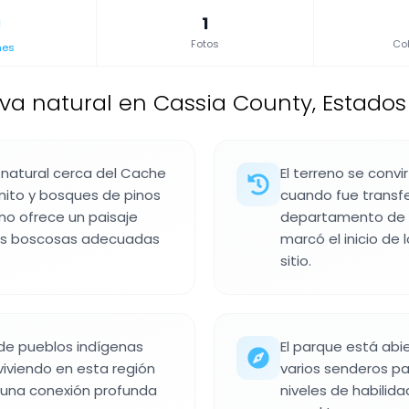
1
Fotos
Col
nes
va natural en Cassia County, Estados
 natural cerca del Cache
El terreno se convi
ito y bosques de pinos
cuando fue transfe
eno ofrece un paisaje
departamento de p
eas boscosas adecuadas
marcó el inicio de
sitio.
 de pueblos indígenas
El parque está abi
iviendo en esta región
varios senderos pa
n una conexión profunda
niveles de habilidad