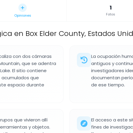
1
Fotos
Opiniones
ca en Box Elder County, Estados Unid
caliza con dos cámaras
La ocupación hum
 Mountain, que se adentra
antiguos y contin
Lake. El sitio contiene
investigadores ide
es acumulados que
documentan períod
ste espacio durante
de ese tiempo.
upos que vivieron allí
El acceso a este si
herramientas y objetos.
fines de investigac