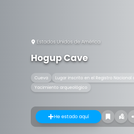
Estados Unidos de América
Hogup Cave
Cueva
Lugar inscrito en el Registro Nacional
Yacimiento arqueológico
He estado aquí