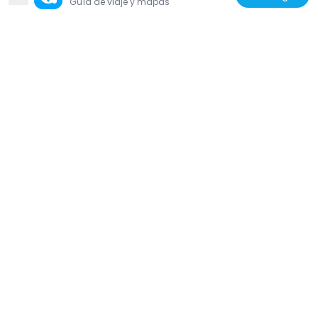
Guía de viaje y mapas
Estados Unidos de América
Garland Carnegie Library
34.9 km
Estados Unidos de América
Alma Compton House
46.1 km