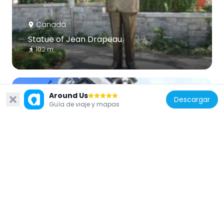
Canadá
Statue of Jean Drapeau
102 m
Around Us
Descargar
Guía de viaje y mapas
Canadá
Notre-Dame-de-Bon-Secours Chapel
196 m