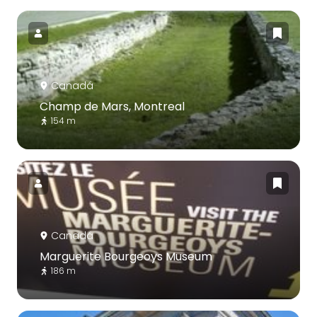
Canadá
Champ de Mars, Montreal
154 m
Canadá
Marguerite Bourgeoys Museum
186 m