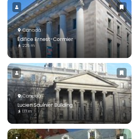
Canadá
Édifice Ernest-Cormier
225 m
Canadá
Lucien Saulnier Building
177 m