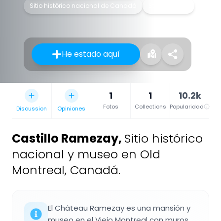
Sitio histórico nacional de Canadá
Stately home
He estado aquí
1
1
10.2k
Fotos
Collections
Popularidad
Discussion
Opiniones
Castillo Ramezay
,
Sitio histórico
nacional y museo en Old
Montreal, Canadá.
El Château Ramezay es una mansión y
museo en el Viejo Montreal con muros