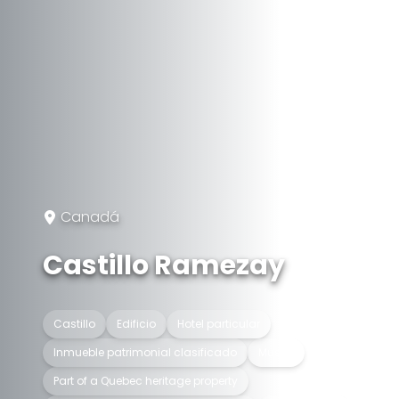
Canadá
Castillo Ramezay
Castillo
Edificio
Hotel particular
Inmueble patrimonial clasificado
Museo
Part of a Quebec heritage property