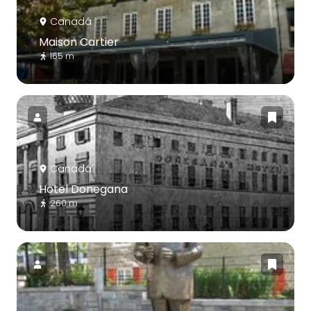
Canadá
Maison Cartier
165 m
Canadá
Hotel Donegana
260 m