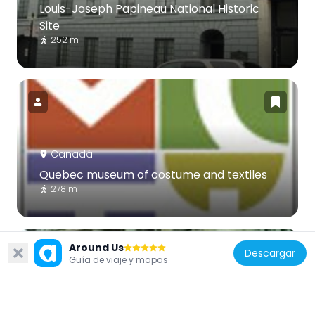
Louis-Joseph Papineau National Historic
Site
252 m
Canadá
Quebec museum of costume and textiles
278 m
Around Us
Descargar
Guía de viaje y mapas
Canadá