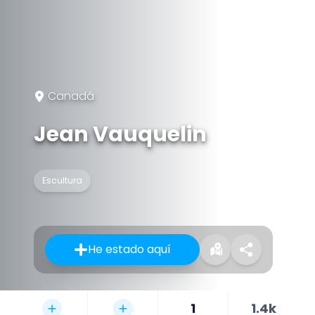
Canadá
Jean Vauquelin
Escultura
He estado aquí
1
1.4k