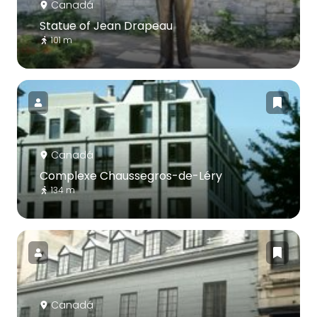
Canadá
Statue of Jean Drapeau
101 m
Canadá
Complexe Chaussegros-de-Léry
134 m
Canadá