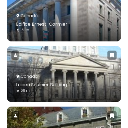
Canadá
Édifice Ernest-Cormier
161 m
Canadá
Lucien Saulnier Building
66 m