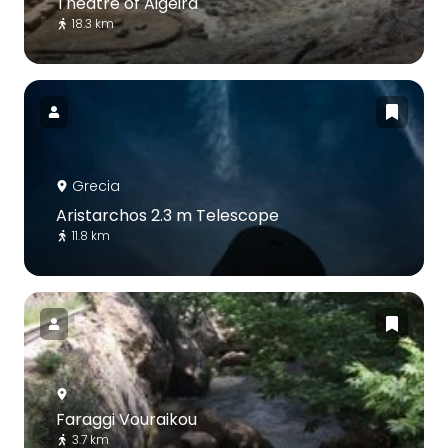
Theatre of Aigeira
18.3 km
Grecia
Aristarchos 2.3 m Telescope
11.8 km
Faraggi Vouraikou
3.7 km