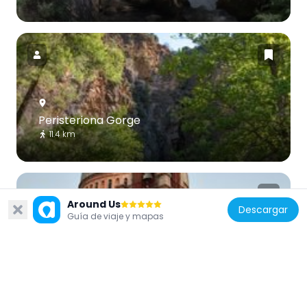
Peristeriona Gorge
11.4 km
Around Us
Descargar
Guía de viaje y mapas
Grecia
Faneromeni church, Aigio
19.6 km