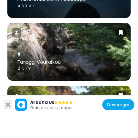
9.3 km
Faraggi Vouraikou
5 km
Around Us
Descargar
Guía de viaje y mapas
Peristeriona Gorge
19.7 km