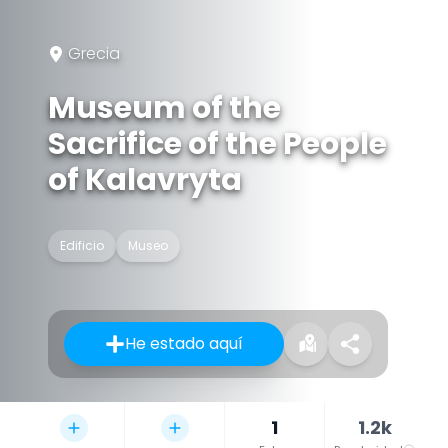
Grecia
Museum of the
Sacrifice of the People
of Kalavryta
Edificio
Museo
He estado aquí
1
1.2k