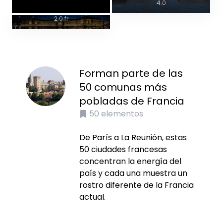
4.0
Bourse Bordeaux de nuit.jpg
Licencia de la foto: CC BY-SA
2.0 fr
Forman parte de las
50 comunas más
pobladas de Francia
50
elementos
De París a La Reunión, estas
50 ciudades francesas
concentran la energía del
país y cada una muestra un
rostro diferente de la Francia
actual.