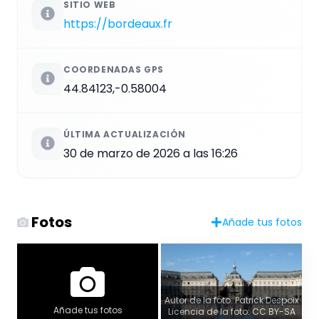
SITIO WEB
https://bordeaux.fr
COORDENADAS GPS
44.84123,-0.58004
ÚLTIMA ACTUALIZACIÓN
30 de marzo de 2026 a las 16:26
Fotos
Añade tus fotos
Vista panorámica
Autor de la foto: Patrick Despoix
Añade tus fotos
Licencia de la foto: CC BY-SA
Autor de la foto: Place de la