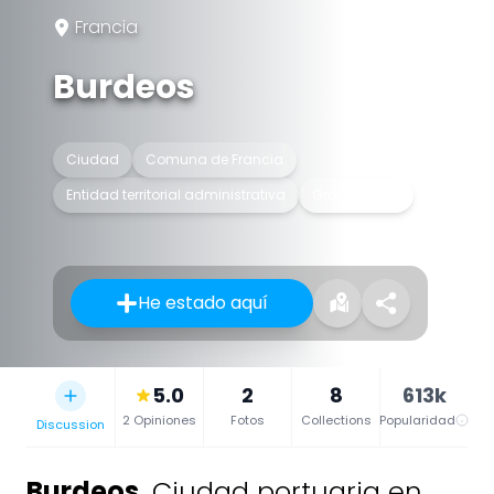
Francia
Burdeos
Ciudad
Comuna de Francia
Entidad territorial administrativa
Gran ciudad
He estado aquí
5.0
2
8
613k
2 Opiniones
Fotos
Collections
Popularidad
Discussion
Burdeos
,
Ciudad portuaria en