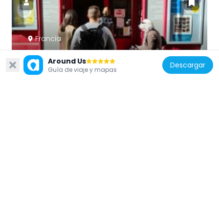
Francia
Théo Théâtre
Around Us
716 m
Descargar
Guía de viaje y mapas
Francia
Square Gerbert
709 m