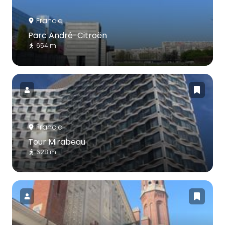
Francia
Parc André-Citroën
654 m
Francia
Tour Mirabeau
628 m