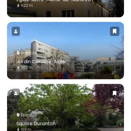
622 m
Francia
Jardin Caroline-Aigle
362 m
Francia
Square Duranton
160 m