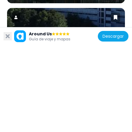
Around Us
Descargar
Francia
Guía de viaje y mapas
Jardin des Cévennes
617 m
Francia
Esplanade du Capitaine Henri Pierret
554 m