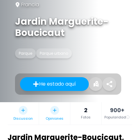
Francia
Jardin Marguerite-
Boucicaut
Parque
Parque urbano
He estado aquí
2
900+
Fotos
Popularidad
Discussion
Opiniones
Jardin Marguerite-Boucicaut
,