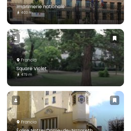
Imprimerie nationale
403 m
Francia
Square Violet
479 m
Francia
Église Notre-Dame-de-Nazareth