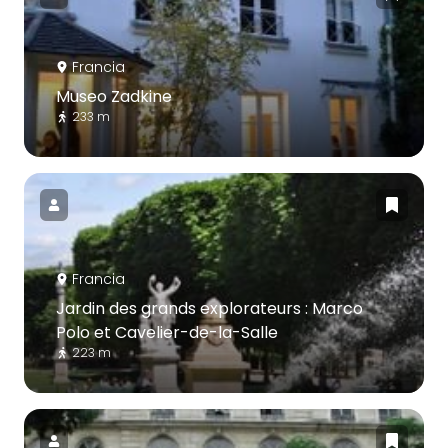
Francia
Museo Zadkine
233 m
Francia
Jardin des grands explorateurs : Marco
Polo et Cavelier-de-la-Salle
223 m