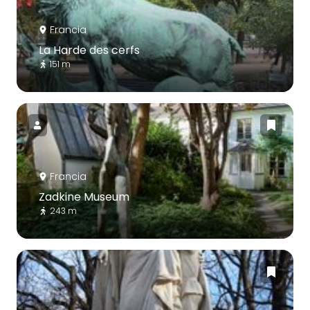
Francia
La Harde des cerfs
151 m
Francia
Zadkine Museum
243 m