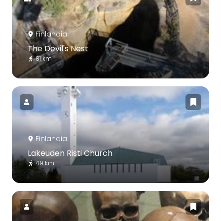
Finlandia
The Devil's Nest
81 km
Finlandia
Lakeuden Risti Church
49 km