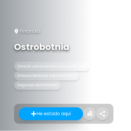
Finlandia
Ostrobotnia
División administrativa de primer nivel
Entidad territorial administrativa
Regiones de Finlandia
He estado aquí