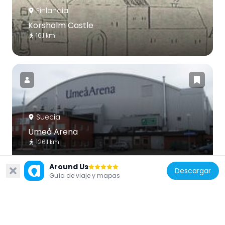
Finlandia
Korsholm Castle
16.1 km
Suecia
Umeå Arena
126.1 km
Around Us
Descargar
Guía de viaje y mapas
Finlandia