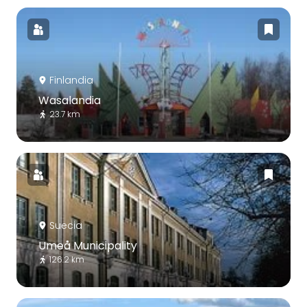
Finlandia
Wasalandia
23.7 km
Suecia
Umeå Municipality
126.2 km