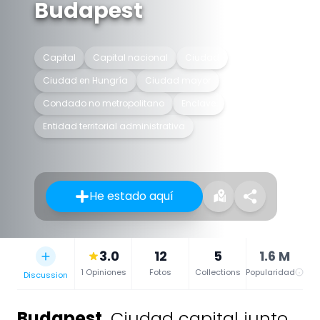
Budapest
Capital
Capital nacional
Ciudad
Ciudad en Hungría
Ciudad mayor
Condado no metropolitano
Enclave
Entidad territorial administrativa
He estado aquí
3.0
12
5
1.6 M
1 Opiniones
Fotos
Collections
Popularidad
Discussion
Budapest
,
Ciudad capital junto