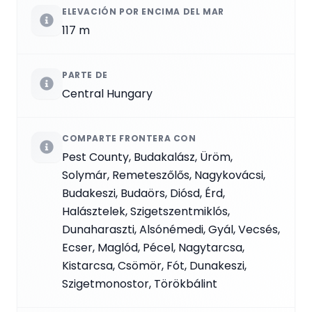
ELEVACIÓN POR ENCIMA DEL MAR
117 m
PARTE DE
Central Hungary
COMPARTE FRONTERA CON
Pest County, Budakalász, Üröm,
Solymár, Remeteszőlős, Nagykovácsi,
Budakeszi, Budaörs, Diósd, Érd,
Halásztelek, Szigetszentmiklós,
Dunaharaszti, Alsónémedi, Gyál, Vecsés,
Ecser, Maglód, Pécel, Nagytarcsa,
Kistarcsa, Csömör, Fót, Dunakeszi,
Szigetmonostor, Törökbálint