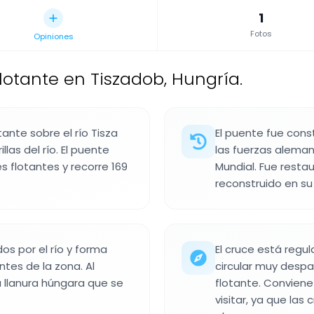
1
Fotos
Opiniones
lotante en Tiszadob, Hungría.
ante sobre el río Tisza
El puente fue cons
llas del río. El puente
las fuerzas alema
flotantes y recorre 169
Mundial. Fue resta
reconstruido en su
s por el río y forma
El cruce está regu
ntes de la zona. Al
circular muy despa
a llanura húngara que se
flotante. Conviene
visitar, ya que las