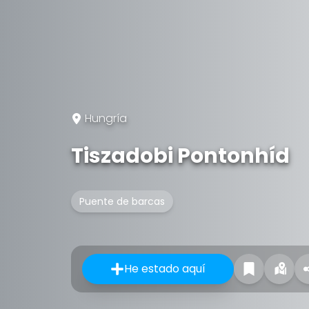
Hungría
Tiszadobi Pontonhíd
Puente de barcas
He estado aquí