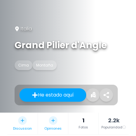
Italia
Grand Pilier d'Angle
Cima
Montaña
He estado aquí
1
2.2k
Fotos
Popularidad
Discussion
Opiniones