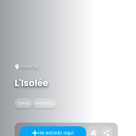
Francia
L'Isolée
Cima
Montaña
He estado aquí