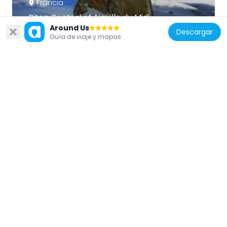
Francia
Piton Central of Aiguille du Midi
Around Us
2.7 km
Descargar
Guía de viaje y mapas
Francia
Glacier du Géant
2.1 km
Francia