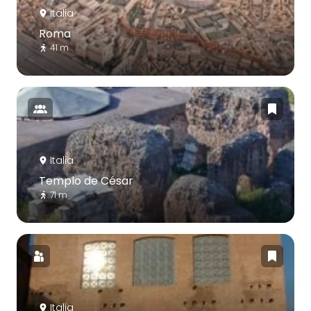
Italia
Roma
41 m
Italia
Templo de César
71 m
Italia