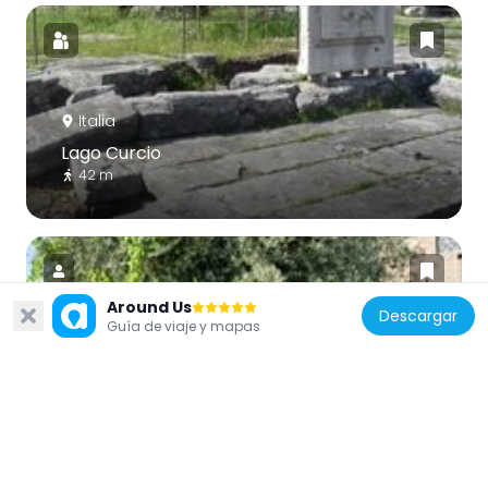
Italia
Lago Curcio
42 m
Around Us
Descargar
Guía de viaje y mapas
Italia
Área de la higuera, el olivo y la vid
75 m