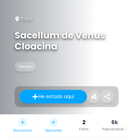
Italia
Sacellum de Venus
Cloacina
Templo
He estado aquí
2
6k
Fotos
Popularidad
Discussion
Opiniones