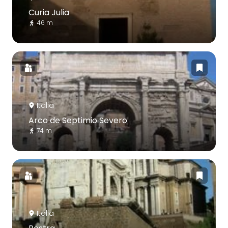
Curia Julia
46 m
Italia
Arco de Septimio Severo
74 m
Italia