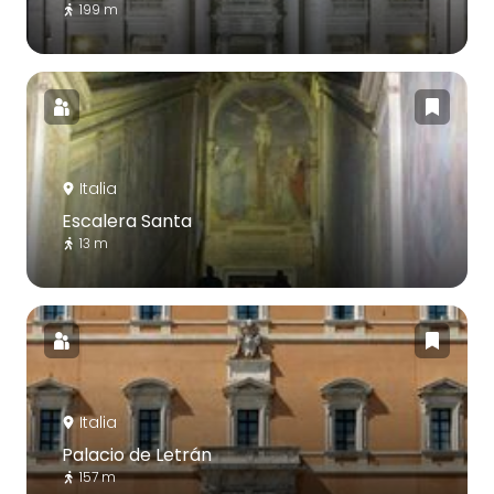
199 m
Italia
Escalera Santa
13 m
Italia
Palacio de Letrán
157 m