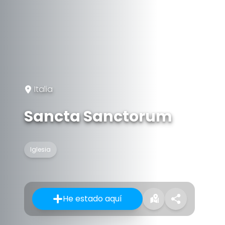
Italia
Sancta Sanctorum
Iglesia
He estado aquí