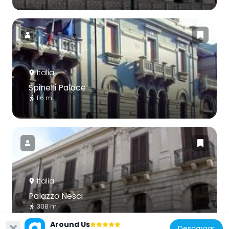
Italia
Spinelli Palace
116 m
Italia
Palazzo Nesci
308 m
Around Us
Descargar