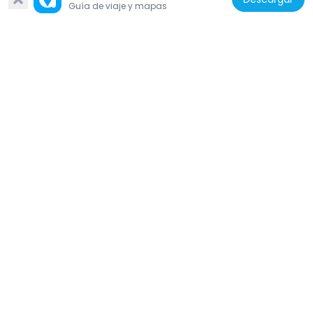
Guía de viaje y mapas
Italia
Chiesa del Santo Rosario
303 m
Italia
Palazzo del Governo
171 m