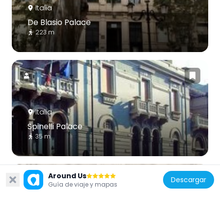
Italia
De Blasio Palace
223 m
Italia
Spinelli Palace
35 m
Around Us
Descargar
Guía de viaje y mapas
Italia