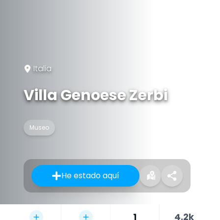
Italia
Villa Genoese Zerbi
Museo
He estado aquí
1
4.2k